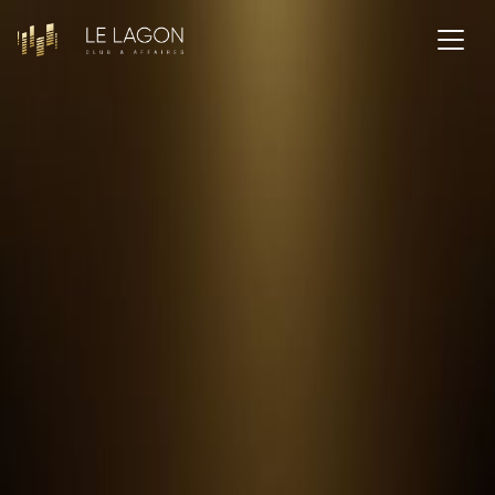
Payer un
service